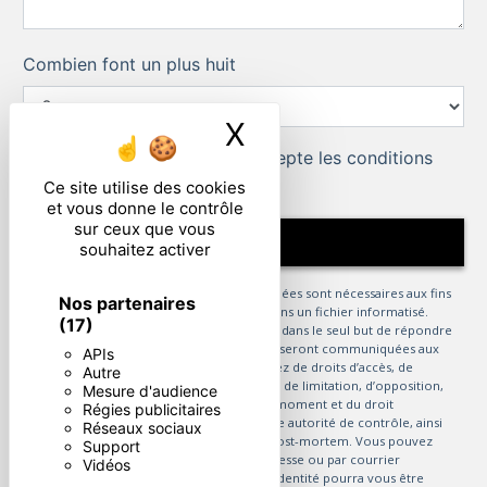
Combien font un plus huit
X
Masquer le ban
En cochant cette case, j'accepte les conditions
particulières ci-dessous **
Ce site utilise des cookies
et vous donne le contrôle
sur ceux que vous
ENVOYER
souhaitez activer
** Les données personnelles communiquées sont nécessaires aux fins
Nos partenaires
de vous contacter et sont enregistrées dans un fichier informatisé.
(17)
Elles sont destinées à et ses sous-traitants dans le seul but de répondre
à votre message. Les données collectées seront communiquées aux
APIs
seuls destinataires suivants: . Vous disposez de droits d’accès, de
Autre
rectification, d’effacement, de portabilité, de limitation, d’opposition,
Mesure d'audience
de retrait de votre consentement à tout moment et du droit
Régies publicitaires
d’introduire une réclamation auprès d’une autorité de contrôle, ainsi
Réseaux sociaux
que d’organiser le sort de vos données post-mortem. Vous pouvez
Support
exercer ces droits par voie postale à l'adresse ou par courrier
Vidéos
électronique à l'adresse . Un justificatif d'identité pourra vous être