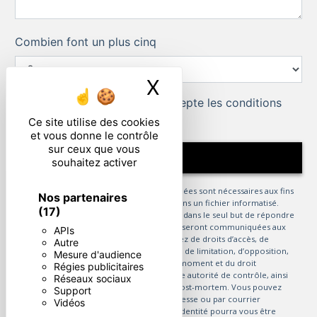
Combien font un plus cinq
X
Masquer le ban
En cochant cette case, j'accepte les conditions
particulières ci-dessous **
Ce site utilise des cookies
et vous donne le contrôle
sur ceux que vous
ENVOYER
souhaitez activer
** Les données personnelles communiquées sont nécessaires aux fins
Nos partenaires
de vous contacter et sont enregistrées dans un fichier informatisé.
(17)
Elles sont destinées à et ses sous-traitants dans le seul but de répondre
à votre message. Les données collectées seront communiquées aux
APIs
seuls destinataires suivants: . Vous disposez de droits d’accès, de
Autre
rectification, d’effacement, de portabilité, de limitation, d’opposition,
Mesure d'audience
de retrait de votre consentement à tout moment et du droit
Régies publicitaires
d’introduire une réclamation auprès d’une autorité de contrôle, ainsi
Réseaux sociaux
que d’organiser le sort de vos données post-mortem. Vous pouvez
Support
exercer ces droits par voie postale à l'adresse ou par courrier
Vidéos
électronique à l'adresse . Un justificatif d'identité pourra vous être