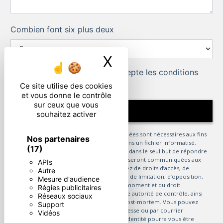
Combien font six plus deux
X
Masquer le ban
En cochant cette case, j'accepte les conditions
particulières ci-dessous **
Ce site utilise des cookies
et vous donne le contrôle
sur ceux que vous
ENVOYER
souhaitez activer
** Les données personnelles communiquées sont nécessaires aux fins
Nos partenaires
de vous contacter et sont enregistrées dans un fichier informatisé.
(17)
Elles sont destinées à et ses sous-traitants dans le seul but de répondre
à votre message. Les données collectées seront communiquées aux
APIs
seuls destinataires suivants: . Vous disposez de droits d’accès, de
Autre
rectification, d’effacement, de portabilité, de limitation, d’opposition,
Mesure d'audience
de retrait de votre consentement à tout moment et du droit
Régies publicitaires
d’introduire une réclamation auprès d’une autorité de contrôle, ainsi
Réseaux sociaux
que d’organiser le sort de vos données post-mortem. Vous pouvez
Support
exercer ces droits par voie postale à l'adresse ou par courrier
Vidéos
électronique à l'adresse . Un justificatif d'identité pourra vous être